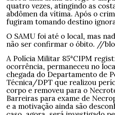
quatro vezes, atingindo as costa
abdômen da vítima. Após o crim
fugiram tomando destino ignor
O SAMU foi até o local, mas nad
não ser confirmar o óbito. //bl
A Polícia Militar 85ªCIPM regist
ocorrência, permaneceu no loca
chegada do Departamento de Po
Técnica/DPT que realizou períci
corpo e removeu para o Necrot
Barreiras para exame de Necrop
e a motivação ainda são descon
caso, agora, será investigado pel