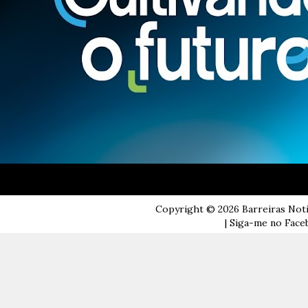
Copyright ©
2026
Barreiras Not
| Siga-me no Faceb