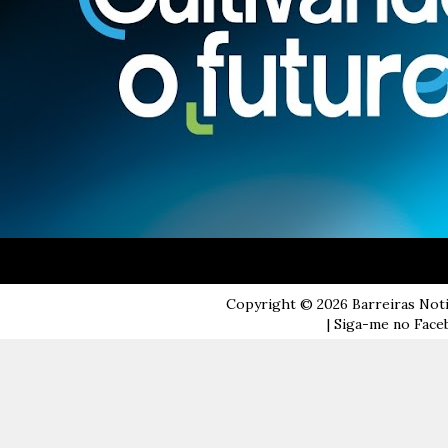
Copyright ©
2026
Barreiras Not
| Siga-me no Faceb