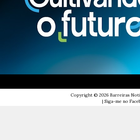
Copyright ©
2026
Barreiras Not
| Siga-me no Faceb