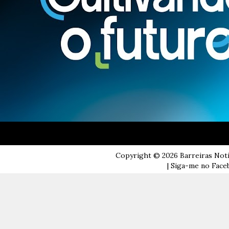
Copyright ©
2026
Barreiras Not
| Siga-me no Faceb