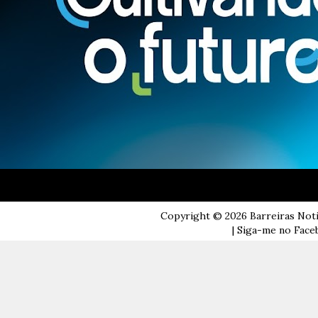
Copyright ©
2026
Barreiras Not
| Siga-me no Faceb