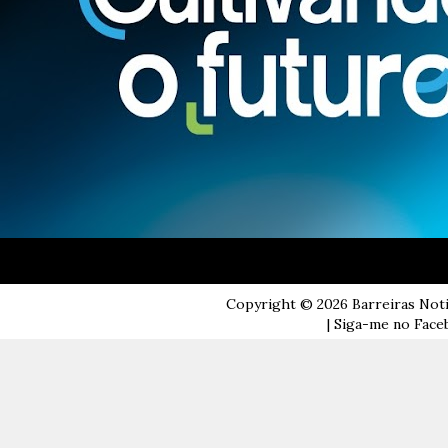
Copyright ©
2026
Barreiras Not
| Siga-me no Faceb