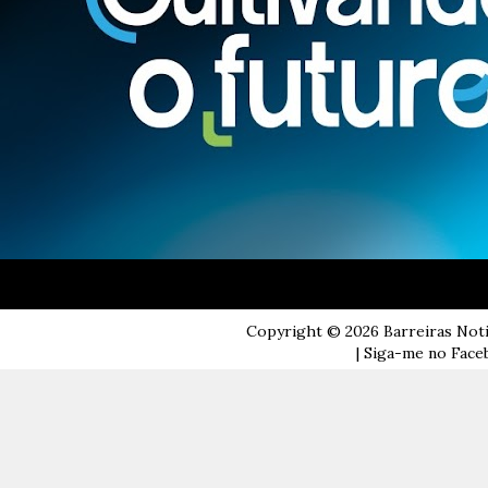
Copyright ©
2026
Barreiras Not
| Siga-me no Faceb