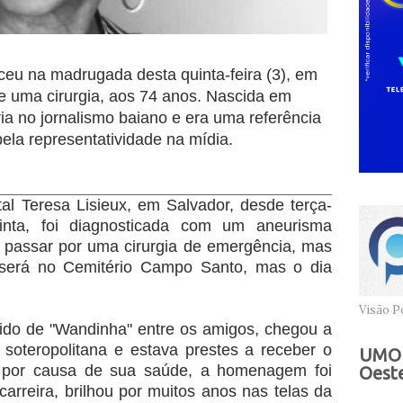
ceu na madrugada desta quinta-feira (3), em
e uma cirurgia, aos 74 anos. Nascida em
a no jornalismo baiano e era uma referência
 pela representatividade na mídia.
tal Teresa Lisieux, em Salvador, desde terça-
inta, foi diagnosticada com um aneurisma
u passar por uma cirurgia de emergência, mas
o será no Cemitério Campo Santo, mas o dia
Visão Po
ido de "Wandinha" entre os amigos, chegou a
soteropolitana e estava prestes a receber o
UMOB
s, por causa de sua saúde, a homenagem foi
Oeste
arreira, brilhou por muitos anos nas telas da