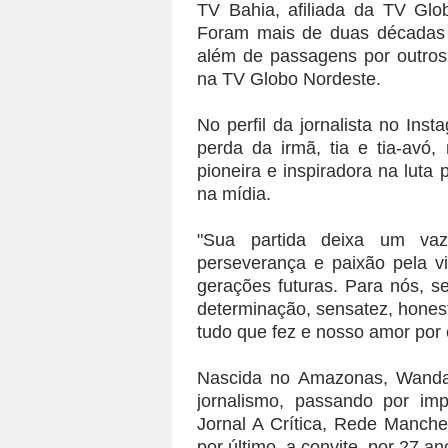
TV Bahia, afiliada da TV Glob
Foram mais de duas décadas 
além de passagens por outro
na TV Globo Nordeste.
No perfil da jornalista no In
perda da irmã, tia e tia-avó,
pioneira e inspiradora na luta 
na mídia.
"Sua partida deixa um vaz
perseverança e paixão pela vid
gerações futuras. Para nós, se
determinação, sensatez, hone
tudo que fez e nosso amor por 
Nascida no Amazonas, Wanda 
jornalismo, passando por im
Jornal A Crítica, Rede Manch
por último, a convite, por 27 a