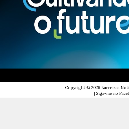
Copyright ©
2026
Barreiras Not
| Siga-me no Faceb