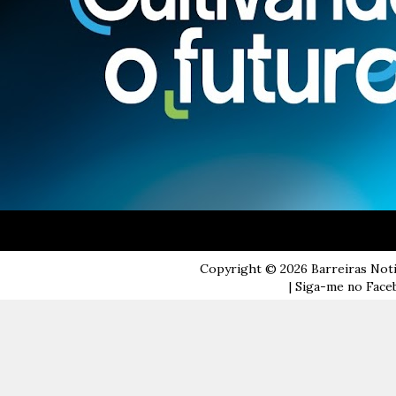
Copyright ©
2026
Barreiras Not
| Siga-me no Faceb