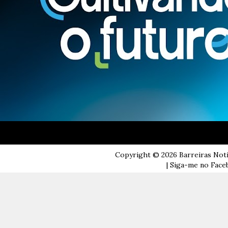
Copyright ©
2026
Barreiras Not
| Siga-me no Faceb