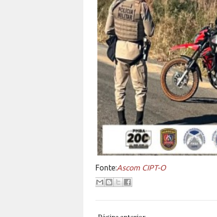
Fonte:
Ascom CIPT-O