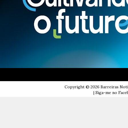
Copyright ©
2026
Barreiras Not
| Siga-me no Faceb