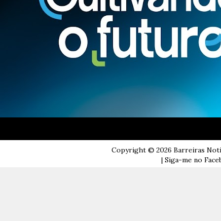
Copyright ©
2026
Barreiras Not
| Siga-me no Faceb