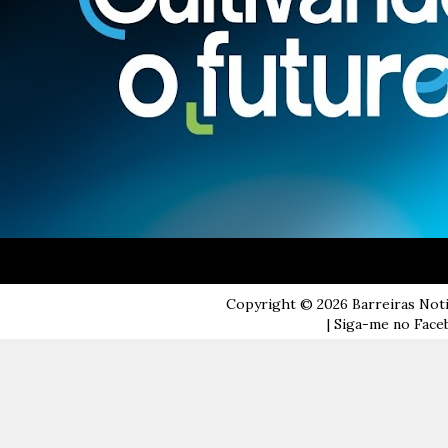
Copyright ©
2026
Barreiras Not
| Siga-me no Faceb