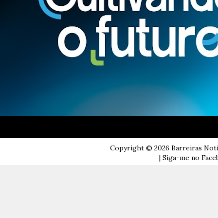
Copyright ©
2026
Barreiras Not
| Siga-me no Faceb