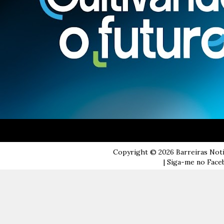
Copyright ©
2026
Barreiras Not
| Siga-me no Faceb