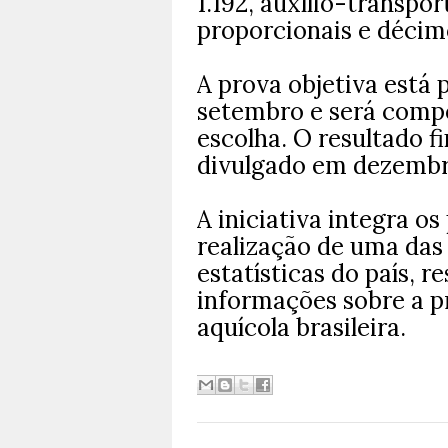
1.192, auxílio-transpor
proporcionais e décimo
A prova objetiva está p
setembro e será compo
escolha. O resultado f
divulgado em dezembr
A iniciativa integra o
realização de uma das
estatísticas do país, r
informações sobre a pr
aquícola brasileira.