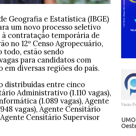
de Geografia e Estatística (IBGE)
para um novo processo seletivo
o à contratação temporária de
rão no 12º Censo Agropecuário,
Ao todo, estão sendo
8 vagas para candidatos com
 em diversas regiões do país.
 distribuídas entre cinco
ário Administrativo (1.110 vagas),
nformática (1.089 vagas), Agente
Visão Po
(948 vagas), Agente Censitário
 Agente Censitário Supervisor
UMOB
Oeste