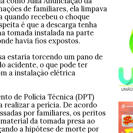
ada como Júlia Anunciação da
ações de familiares, ela limpava
ia quando recebeu o choque
uspeita é que a descarga tenha
a tomada instalada na parte
onde havia fios expostos.
osa estaria torcendo um pano de
 acidente, o que pode ter
om a instalação elétrica
to de Polícia Técnica (DPT)
 realizar a perícia. De acordo
sadas por familiares, os peritos
material da tomada presa ao
rçando a hipótese de morte por