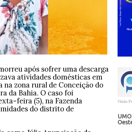
morreu após sofrer uma descarga
lizava atividades domésticas em
a na zona rural de Conceição do
ira da Bahia. O caso foi
exta-feira (5), na Fazenda
Visão Po
imidades do distrito de
UMOB
Oeste