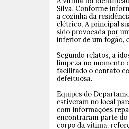
A vítima foi identific
Silva. Conforme inform
a cozinha da residênc
elétrico. A principal s
sido provocada por um
inferior de um fogão, 
Segundo relatos, a id
limpeza no momento do
facilitado o contato c
defeituosa.
Equipes do Departamen
estiveram no local para
com informações repas
encontraram parte do 
corpo da vítima, refo