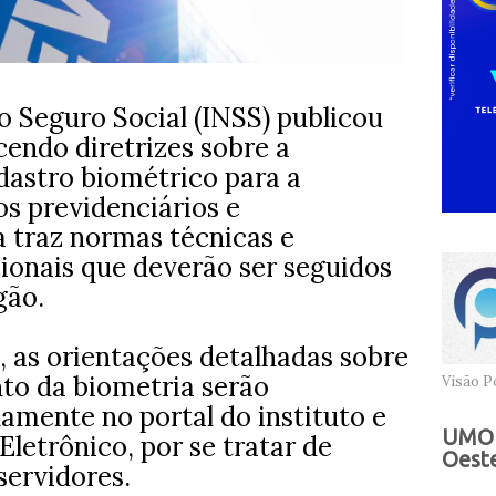
o Seguro Social (INSS) publicou
endo diretrizes sobre a
dastro biométrico para a
os previdenciários e
a traz normas técnicas e
onais que deverão ser seguidos
gão.
 as orientações detalhadas sobre
nto da biometria serão
Visão Po
namente no portal do instituto e
UMOB
Eletrônico, por se tratar de
Oeste
servidores.