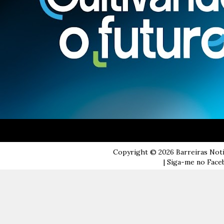
Copyright ©
2026
Barreiras Not
| Siga-me no Faceb