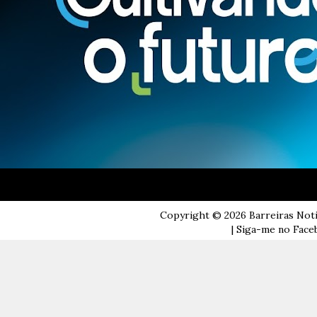
Copyright ©
2026
Barreiras Not
| Siga-me no Faceb