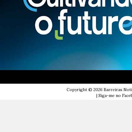
Copyright ©
2026
Barreiras Not
| Siga-me no Faceb