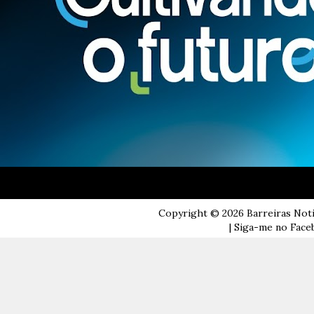
Copyright ©
2026
Barreiras Not
| Siga-me no Faceb