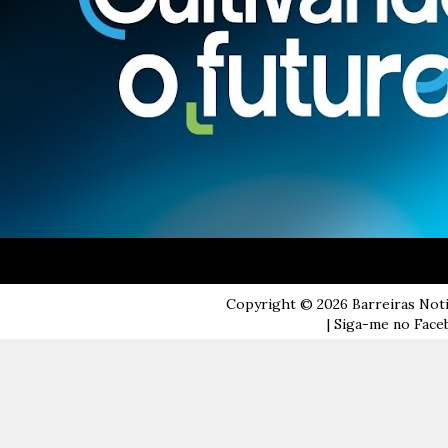
Copyright ©
2026
Barreiras Not
| Siga-me no Faceb