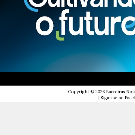
Copyright ©
2026
Barreiras Not
| Siga-me no Faceb