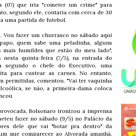
ra (07) que iria "cometer um crime" para
nto, segundo ele, contaria com cerca de 30
 a uma partida de futebol.
. Vou fazer um churrasco no sábado aqui
papo, quem sabe uma peladinha, alguns
es mais humildes que estão do meu lado",
 nesta quinta-feira (7/5), na entrada do
da segundo o chefe do Executivo, uma
ita para custear as carnes. No entanto,
am permitidas, comentou. "Vai ter vaquinha
lcoólica, se não, a primeira-dama coloca
incou
provocada, Bolsonaro ironizou a imprensa
eteu fazer no sábado (9/5) no Palácio da
ores dele que vai "botar pra dentro" da
r um que comparecer ao Alvorada amanhã.