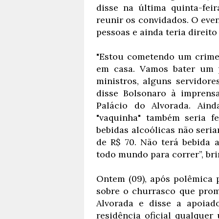
disse na última quinta-fei
reunir os convidados. O eve
pessoas e ainda teria direito
"Estou cometendo um crime
em casa. Vamos bater um 
ministros, alguns servidor
disse Bolsonaro à imprensa
Palácio do Alvorada. Ain
"vaquinha" também seria fe
bebidas alcoólicas não seri
de R$ 70. Não terá bebida a
todo mundo para correr”, br
Ontem (09), após polêmica 
sobre o churrasco que prom
Alvorada e disse a apoiad
residência oficial qualque