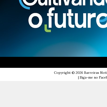
Copyright ©
2026
Barreiras Not
| Siga-me no Faceb