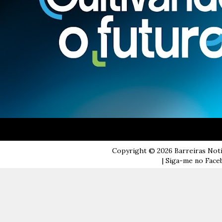
Copyright ©
2026
Barreiras Not
| Siga-me no Faceb