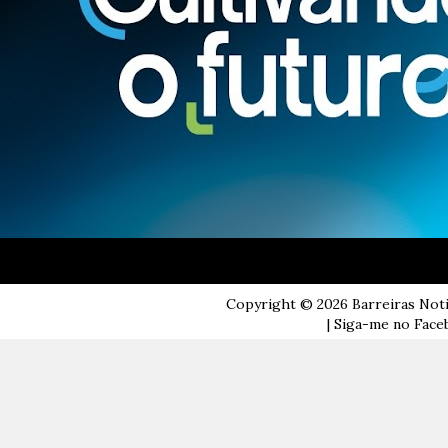
Copyright ©
2026
Barreiras Not
| Siga-me no Faceb