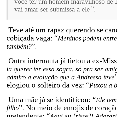
você ter um homem maravilhoso de 
”.
vai amar ser submissa a ele
Teve até um rapaz querendo se cand
cobiçada vaga:
“
Meninos podem entre
”.
também?
Outra internauta já tietou a ex-Mi
ia querer ter essa sogra, só pra ser ami
admiro a evolução que a Andressa teve
elogiou o solteiro da vez:
“
Puxou a b
Uma mãe já se identificou:
“
Ele tem
”.
No meio de emojis de coraçã
filho
pretendente:
“
Aqui eu [risos]! Adorar