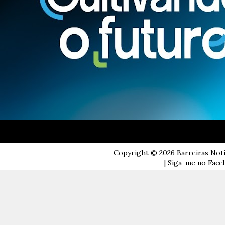
Copyright ©
2026
Barreiras Not
| Siga-me no Faceb