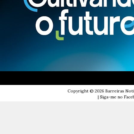
Copyright ©
2026
Barreiras Not
| Siga-me no Faceb