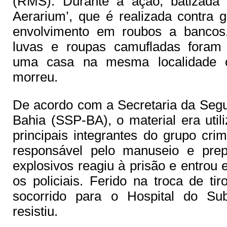
(RMS). Durante a ação, batizada
Aerarium’, que é realizada contra 
envolvimento em roubos a bancos,
luvas e roupas camufladas foram
uma casa na mesma localidade 
morreu.
De acordo com a Secretaria da Segu
Thank you for watching
Bahia (SSP-BA), o material era uti
principais integrantes do grupo cr
responsável pelo manuseio e prep
explosivos reagiu à prisão e entrou
os policiais. Ferido na troca de tir
socorrido para o Hospital do Su
resistiu.