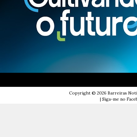
Copyright ©
2026
Barreiras Not
| Siga-me no Faceb