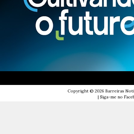
Copyright ©
2026
Barreiras Not
| Siga-me no Faceb