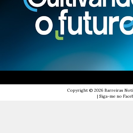
Copyright ©
2026
Barreiras Not
| Siga-me no Faceb