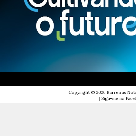
Copyright ©
2026
Barreiras Not
| Siga-me no Faceb