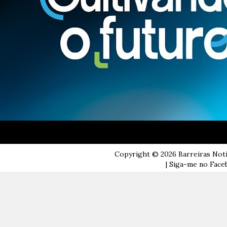
Copyright ©
2026
Barreiras Not
| Siga-me no Faceb