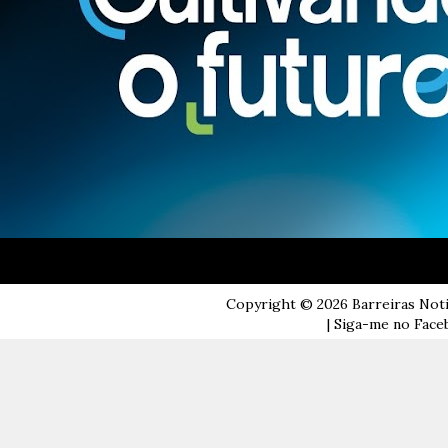
Copyright ©
2026
Barreiras Not
| Siga-me no Faceb