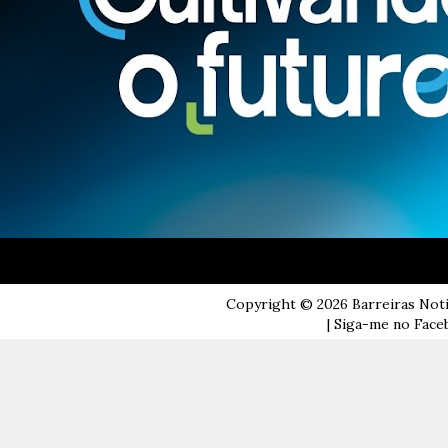
Copyright ©
2026
Barreiras Not
| Siga-me no Faceb