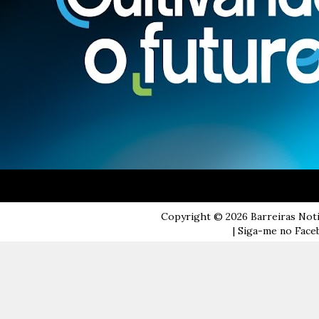
Copyright ©
2026
Barreiras Not
| Siga-me no Faceb