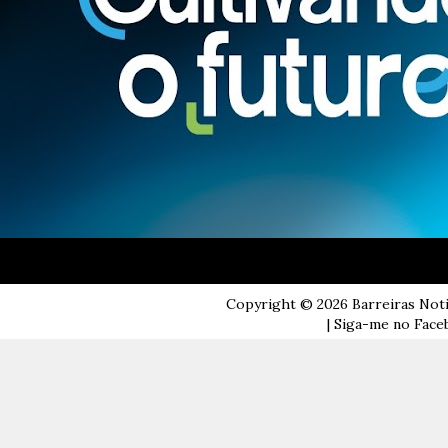
Copyright ©
2026
Barreiras Not
| Siga-me no Faceb