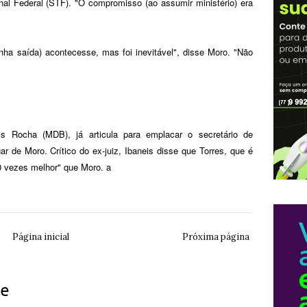
l Federal (STF). "O compromisso (ao assumir ministério) era
nha saída) acontecesse, mas foi inevitável", disse Moro. "Não
eis Rocha (MDB), já articula para emplacar o secretário de
r de Moro. Crítico do ex-juiz, Ibaneis disse que Torres, que é
0 vezes melhor" que Moro. a
Página inicial
Próxima página
ue