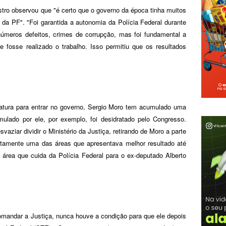
stro observou que "é certo que o governo da época tinha muitos
 da PF". "Foi garantida a autonomia da Polícia Federal durante
números defeitos, crimes de corrupção, mas foi fundamental a
fosse realizado o trabalho. Isso permitiu que os resultados
tura para entrar no governo, Sergio Moro tem acumulado uma
rmulado por ele, por exemplo, foi desidratado pelo Congresso.
ziar dividir o Ministério da Justiça, retirando de Moro a parte
stamente uma das áreas que apresentava melhor resultado até
a área que cuida da Polícia Federal para o ex-deputado Alberto
omandar a Justiça, nunca houve a condição para que ele depois