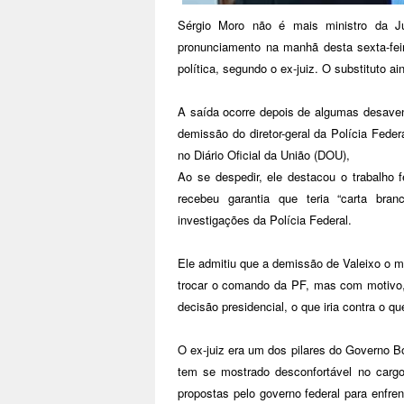
Sérgio Moro não é mais ministro da Ju
pronunciamento na manhã desta sexta-feir
política, segundo o ex-juiz. O substituto ai
A saída ocorre depois de algumas desaven
demissão do diretor-geral da Polícia Feder
no Diário Oficial da União (DOU),
Ao se despedir, ele destacou o trabalho 
recebeu garantia que teria “carta br
investigações da Polícia Federal.
Ele admitiu que a demissão de Valeixo o mo
trocar o comando da PF, mas com motivo, e
decisão presidencial, o que iria contra o q
O ex-juiz era um dos pilares do Governo B
tem se mostrado desconfortável no carg
propostas pelo governo federal para enfre