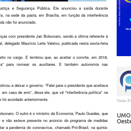
stiça e Segurança Pública. Ele anunciou a saída durante
a, na sede da pasta, em Brasília, em função da interferência
nda não foi anunciado.
ças com presidente Jair Bolsonaro, sendo a última referente à
al, delegado Maurício Leite Valeixo, publicada nesta sexta-feira
feito no cargo. E lembrou que, ao aceitar o convite, em 2018,
anca” para nomear os auxiliares. E também autonomia nas
tivou a deixar o governo. "Falei para o presidente que aceitava
m caso de erro", disse ele, que vê "interferência política" na
ue foi acordado anteriormente.
Visão Po
olsonaro. O outro é o ministro da Economia, Paulo Guedes, que
UMOB
o e não esteve presente no anúncio do programa de medidas
Oeste
ntar a pandemia do coronavírus, chamado Pró-Brasil, na quinta-